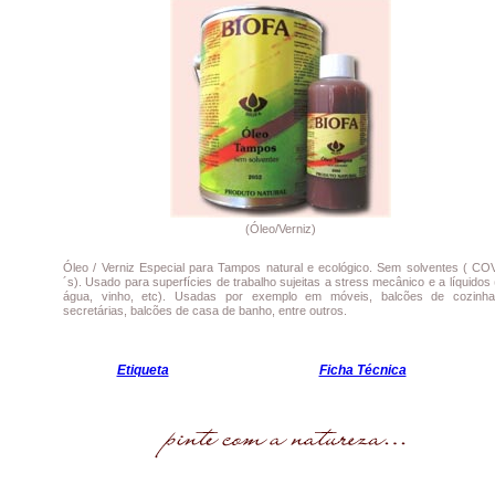
(
Óleo/Verniz
)
Óleo / Verniz Especial para Tampos natural e ecológico. Sem solventes ( CO
´s). Usado para superfícies de trabalho sujeitas a stress mecânico e a líquidos 
água, vinho, etc). Usadas por exemplo em móveis, balcões de cozinha
secretárias, balcões de casa de banho, entre outros.
Etiqueta
Ficha Técnica