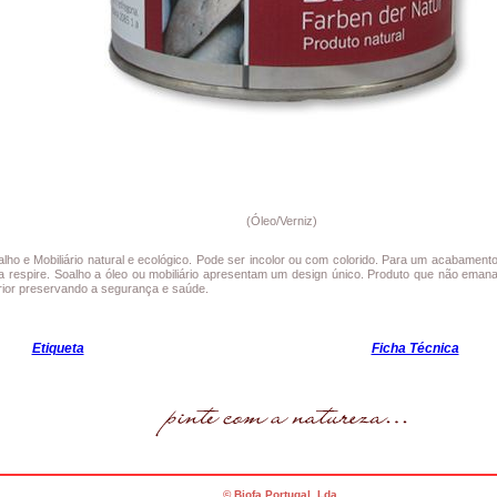
(
Óleo/Verniz
)
lho e Mobiliário natural e ecológico. Pode ser incolor ou com colorido. Para um acabament
a respire. Soalho a óleo ou mobiliário apresentam um design único. Produto que não eman
erior preservando a segurança e saúde.
Etiqueta
Ficha Técnica
© Biofa Portugal, Lda.